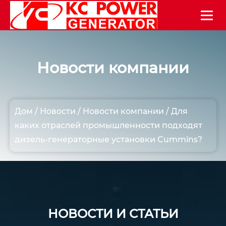
Новости компании
Дом
/
Новости
/
Новости компании
/
Для
каких отраслей промышленности подходят
дизель-генераторные установки Cummins?
НОВОСТИ И СТАТЬИ