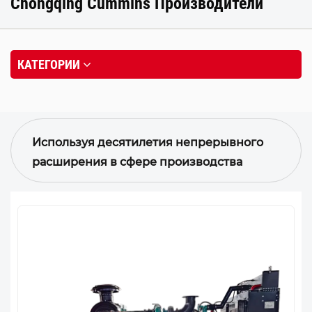
Chongqing Cummins Производители
КАТЕГОРИИ
Используя десятилетия непрерывного
расширения в сфере производства
электроэнергии, компания Chongqing
Cummins разработала ряд моделей
генераторов мирового класса, включая
генераторы рабочим объемом 11 л, 14 л,
19 л, 38 л и 50 л, охватывающие
диапазон мощности от 200 до 1783 кВт.
Двигатели для производства