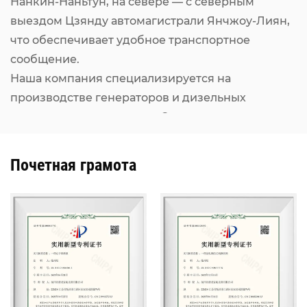
Нанкин-Наньтун, на севере — с северным
выездом Цзянду автомагистрали Янчжоу-Лиян,
что обеспечивает удобное транспортное
сообщение.
Наша компания специализируется на
производстве генераторов и дизельных
генераторных установок. С момента основания
мы остаемся квалифицированным
производителем, прошедшим проверку и
Почетная грамота
сертификацию Национального центра контроля
качества и инспекции генераторных установок
с двигателями внутреннего сгорания. Наши
дизельные генераторные установки Kangcheng
мощностью от 7 кВт до 2500 кВт используют
двигатели всемирно известных брендов,
включая MAN, MTU, Perkins (Rolls-Royce),