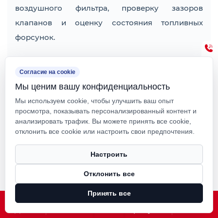
воздушного фильтра, проверку зазоров
клапанов и оценку состояния топливных
форсунок.
Замена воздушного фильтра особенно важна в
Согласие на cookie
пыльных условиях, характерных для
Мы ценим вашу конфиденциальность
горнодобывающей промышленности и
Мы используем cookie, чтобы улучшить ваш опыт
промышленности. Засоренные фильтры
просмотра, показывать персонализированный контент и
ограничивают поток воздуха, снижая выходную
анализировать трафик. Вы можете принять все cookie,
отклонить все cookie или настроить свои предпочтения.
мощность и увеличивая расход топлива.
Оценка топливных форсунок обеспечивает
Настроить
оптимальную эффективность сгорания,
Отклонить все
минимизацию выбросов и поддержание
производительности в пределах технических
Принять все
характеристик.
Дом
О Нас
Продукция
Новости