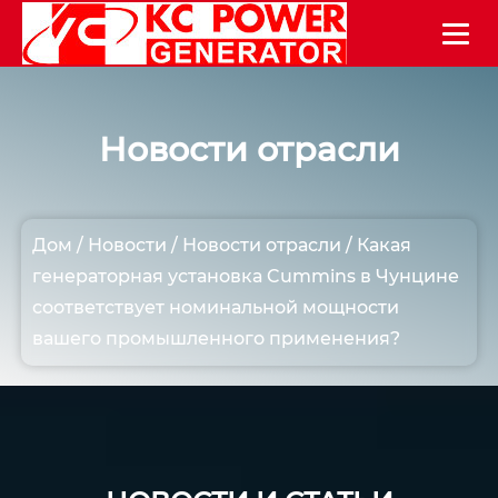
Новости отрасли
Дом
/
Новости
/
Новости отрасли
/
Какая
генераторная установка Cummins в Чунцине
соответствует номинальной мощности
вашего промышленного применения?